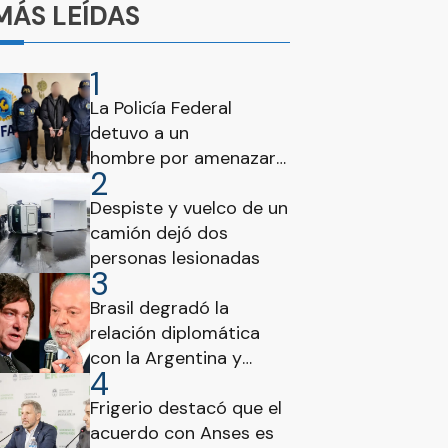
MÁS LEÍDAS
1
La Policía Federal
detuvo a un
hombre por amenazar
2
al Presidente a través
de redes sociales
Despiste y vuelco de un
camión dejó dos
personas lesionadas
3
Brasil degradó la
relación diplomática
con la Argentina y
4
reclama que el
Gobierno de Milei haga
Frigerio destacó que el
lo mismo
acuerdo con Anses es