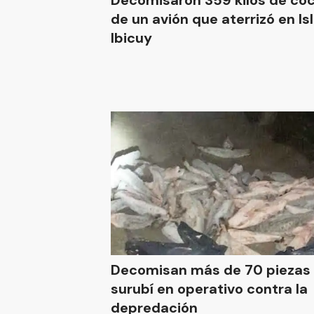
Decomisaron 359 kilos de co
de un avión que aterrizó en Is
Ibicuy
Decomisan más de 70 piezas
surubí en operativo contra la
depredación