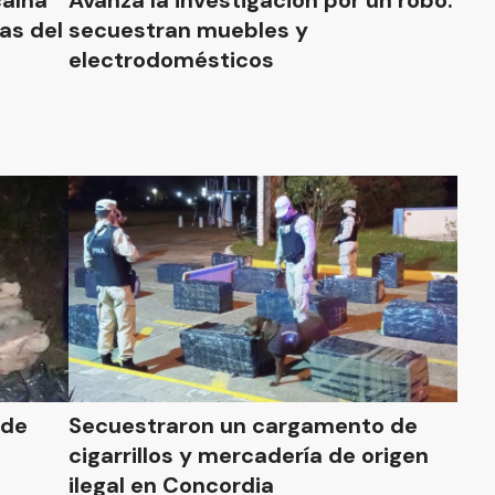
caína
Avanza la investigación por un robo:
las del
secuestran muebles y
electrodomésticos
 de
Secuestraron un cargamento de
cigarrillos y mercadería de origen
ilegal en Concordia