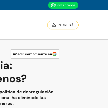
Contactanos
INGRESÁ
Añadir como fuente en
ia:
enos?
política de desregulación
cional ha eliminado las
aneros.