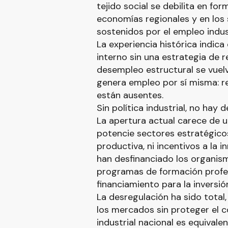
tejido social se debilita en fo
economías regionales y en los
sostenidos por el empleo indust
La experiencia histórica indic
interno sin una estrategia de r
desempleo estructural se vuelv
genera empleo por sí misma: r
están ausentes.
Sin política industrial, no hay d
La apertura actual carece de un
potencie sectores estratégico
productiva, ni incentivos a la i
han desfinanciado los organism
programas de formación profes
financiamiento para la inversi
La desregulación ha sido total,
los mercados sin proteger el co
industrial nacional es equivale