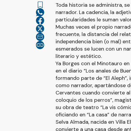
Toda historia se administra, se
narrador. La cadencia, la adjetiv
particularidades le suman valor
Muchas veces el propio narrado
frecuente, la distancia del rel
independencia bien (o mal) ente
esmerados se lucen con un na
literario y estético.
Ya Borges con el Minotauro en 
en el diario “Los anales de Bu
formando parte de “El Aleph”, 
como narrador, apartándose d
Cervantes cuando convierte al 
coloquio de los perros”, magis
su obra de teatro “La vis cómic
oficiando en “La casa” de narr
Selva Almada, nacida en Villa Eli
convierte a una casa desde ant