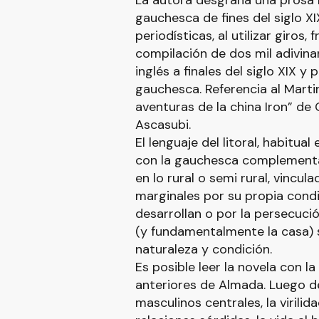
La autora desgrana una prosa l
gauchesca de fines del siglo XI
periodísticas, al utilizar giros,
compilación de dos mil adivinan
inglés a finales del siglo XIX y 
gauchesca. Referencia al Martin
aventuras de la china Iron” de
Ascasubi.
El lenguaje del litoral, habitua
con la gauchesca complementa
en lo rural o semi rural, vincu
marginales por su propia condic
desarrollan o por la persecució
(y fundamentalmente la casa) 
naturaleza y condición.
Es posible leer la novela con l
anteriores de Almada. Luego de
masculinos centrales, la virilid