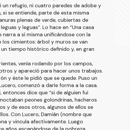
ni un refugio, ni cuatro paredes de adobe y
, si se entiende, parte de esta misma
llanuras plenas de verde, cubiertas de
leguas y leguas”. Lo hace en “Una casa
 narra a sí misma unificándose con la
on los cimientos: árbol y muros se van
n tiempo histórico definido y, en gran
rientes, venía rodando por los campos,
ros y apareció para hacer unos trabajos.
n y éste le pidió que se quede. Puso un
 Lucero, comenzó a darle forma a la casa.
, entonces dice que “si de alguien fui
pernoctaban peones golondrinas, hacheros
s y de esos otros, algunos de ellos se
allos. Con Lucero, Damián (nombre que
iona y vincula afectivamente. Luego
rece años escapándose de la pobreza