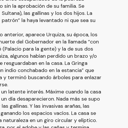
o sin la aprobación de su familia. Se
Sultana), las gallinas y los dos hijos. La
 patrón” la haya levantado ni que sea su
 anterior, aparece Urquiza, su época, los
 muerte del Gobernador en la llamada “con
 (Palacio para la gente) y la de sus dos
uiza, algunos habían perdido un brazo y/o
e resguardaban en la casa. La Gringa
un indio conchabado en la estancia” que
sa y terminó buscando árboles para enlazar
arse.
un latente interés. Máxime cuando la casa
, un día desaparecieron. Nada más se supo
as gallinas. Y las invasivas arañas, las
 ganando los espacios vacíos. La casa se
naturaleza en un giro circular y elíptico.
za, por el adobe y las cañas y termina