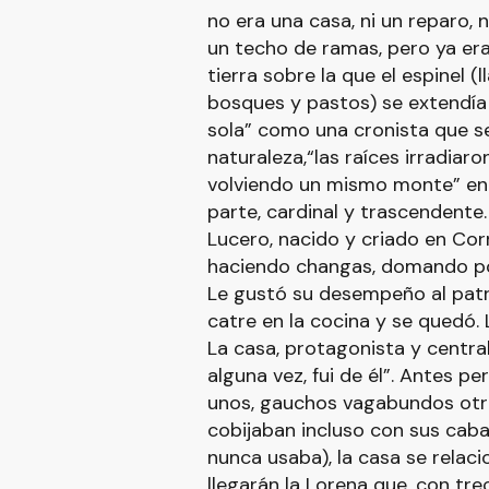
no era una casa, ni un reparo, 
un techo de ramas, pero ya era
tierra sobre la que el espinel (
bosques y pastos) se extendía 
sola” como una cronista que se
naturaleza,“las raíces irradiar
volviendo un mismo monte” en u
parte, cardinal y trascendente.
Lucero, nacido y criado en Cor
haciendo changas, domando pot
Le gustó su desempeño al patró
catre en la cocina y se quedó.
La casa, protagonista y central
alguna vez, fui de él”. Antes 
unos, gauchos vagabundos otro
cobijaban incluso con sus cab
nunca usaba), la casa se relac
llegarán la Lorena que, con t