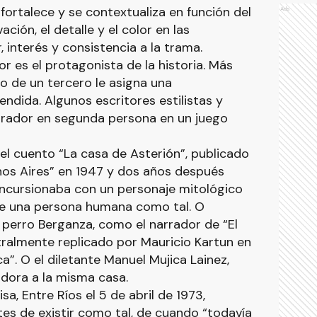
 fortalece y se contextualiza en función del
Ads
ación, el detalle y el color en las
, interés y consistencia a la trama.
r es el protagonista de la historia. Más
ato de un tercero le asigna una
ndida. Algunos escritores estilistas y
rrador en segunda persona en un juego
el cuento “La casa de Asterión”, publicado
enos Aires” en 1947 y dos años después
incursionaba con un personaje mitológico
e una persona humana como tal. O
perro Berganza, como el narrador de “El
tralmente replicado por Mauricio Kartun en
a”. O el diletante Manuel Mujica Lainez,
adora a la misma casa.
sa, Entre Ríos el 5 de abril de 1973,
es de existir como tal, de cuando “todavía