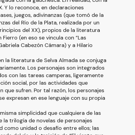
igada con la gauchesca. En realidad, con la
X. Y lo reconoce, en declaraciones
 frases, juegos, adivinanzas (que tomó de la
zas del Río de la Plata, realizada por un
principios del XX), propios de la literatura
 Fierro (en eso se vincula con “Las
 Gabriela Cabezón Cámara) y a Hilario
l en la literatura de Selva Almada se conjuga
riamente. Los personajes son integrados
lados con las tareas camperas, ligeramente
ión social, por las actividades que
n que sufren. Por tal razón, los personajes
se expresan en ese lenguaje con su propia
a misma simplicidad que cualquiera de las
 la trilogía de novelas de personajes
ad como unidad o desafío entre ellos; las