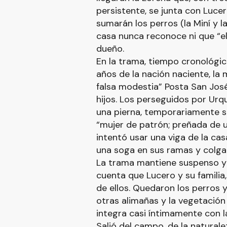
persistente, se junta con Lucer
sumarán los perros (la Miní y la 
casa nunca reconoce ni que “el
dueño.
En la trama, tiempo cronológico
años de la nación naciente, la
falsa modestia” Posta San José
hijos. Los perseguidos por Urq
una pierna, temporariamente s
“mujer de patrón; preñada de 
intentó usar una viga de la ca
una soga en sus ramas y colg
La trama mantiene suspenso y 
cuenta que Lucero y su familia
de ellos. Quedaron los perros y l
otras alimañas y la vegetación
integra casi íntimamente con la 
Salió del campo, de la naturale