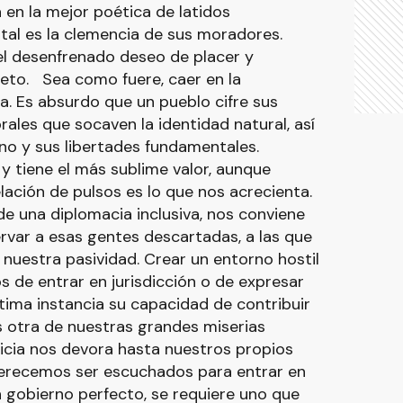
ca en la mejor poética de latidos
tal es la clemencia de sus moradores.
el desenfrenado deseo de placer y
eto. Sea como fuere, caer en la
a. Es absurdo que un pueblo cifre sus
ales que socaven la identidad natural, así
no y sus libertades fundamentales.
 y tiene el más sublime valor, aunque
lación de pulsos es lo que nos acrecienta.
de una diplomacia inclusiva, nos conviene
rvar a esas gentes descartadas, a las que
uestra pasividad. Crear un entorno hostil
 de entrar en jurisdicción o de expresar
tima instancia su capacidad de contribuir
es otra de nuestras grandes miserias
aricia nos devora hasta nuestros propios
erecemos ser escuchados para entrar en
 gobierno perfecto, se requiere uno que