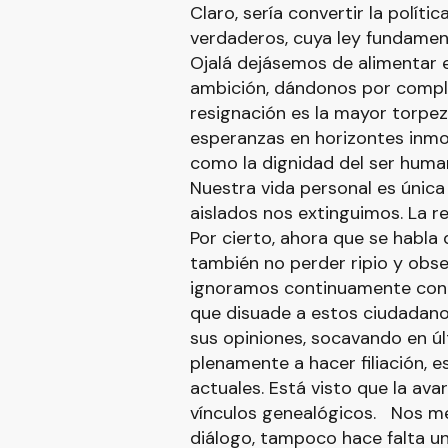
Claro, sería convertir la políti
verdaderos, cuya ley fundamen
Ojalá dejásemos de alimentar 
ambición, dándonos por compl
resignación es la mayor torpez
esperanzas en horizontes inmor
como la dignidad del ser huma
Nuestra vida personal es única
aislados nos extinguimos. La re
Por cierto, ahora que se habla 
también no perder ripio y obse
ignoramos continuamente con n
que disuade a estos ciudadanos
sus opiniones, socavando en úl
plenamente a hacer filiación, 
actuales. Está visto que la av
vínculos genealógicos. Nos m
diálogo, tampoco hace falta un