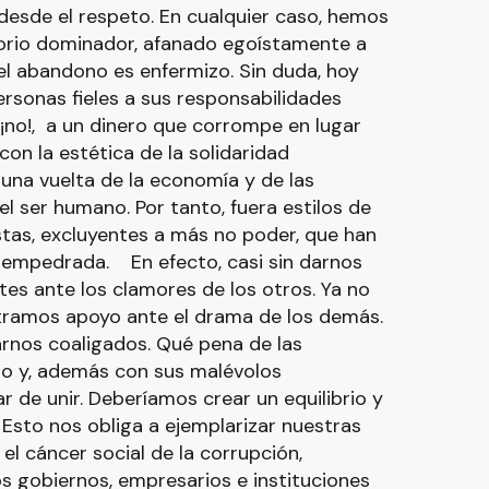
 desde el respeto. En cualquier caso, hemos
torio dominador, afanado egoístamente a
el abandono es enfermizo. Sin duda, hoy
rsonas fieles a sus responsabilidades
¡no!, a un dinero que corrompe en lugar
on la estética de la solidaridad
 una vuelta de la economía y de las
del ser humano. Por tanto, fuera estilos de
tas, excluyentes a más no poder, que han
n empedrada. En efecto, casi sin darnos
tes ante los clamores de los otros. Ya no
tramos apoyo ante el drama de los demás.
arnos coaligados. Qué pena de las
o y, además con sus malévolos
r de unir. Deberíamos crear un equilibrio y
Esto nos obliga a ejemplarizar nuestras
el cáncer social de la corrupción,
s gobiernos, empresarios e instituciones