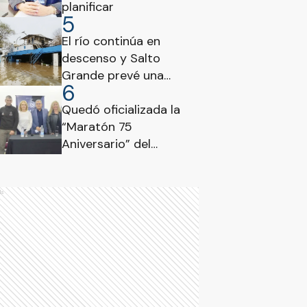
planificar
5
El río continúa en
descenso y Salto
Grande prevé una
6
disminución del caudal
evacuado
Quedó oficializada la
“Maratón 75
Aniversario” del
Consejo Profesional de
Ciencias Económicas
de Entre Ríos
ds