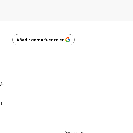
Añadir como fuente en
gía
es
Powered by