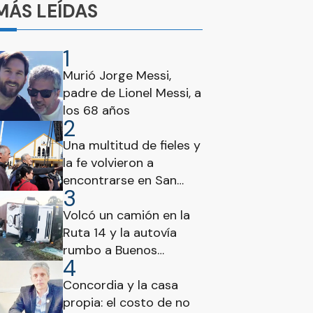
MÁS LEÍDAS
1
Murió Jorge Messi,
padre de Lionel Messi, a
los 68 años
2
Una multitud de fieles y
la fe volvieron a
encontrarse en San
3
Cayetano
Volcó un camión en la
Ruta 14 y la autovía
rumbo a Buenos
4
Aires estuvo
interrumpida
Concordia y la casa
propia: el costo de no