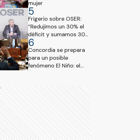
mujer
5
Frigerio sobre OSER:
“Redujimos un 30% el
déficit y sumamos 300
6
mil prestaciones”
Concordia se prepara
para un posible
fenómeno El Niño: el
Concejo declaró la
emergencia hídrica y
climática
ds