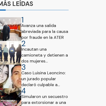
MÁS LEÍDAS
1
Avanza una salida
abreviada para la causa
por fraude en la ATER
2
Incautan una
camioneta y detienen a
dos mujeres
3
paraguayas en el
Puesto Vial Brazo Largo
Caso Luisina Leoncino:
un jurado popular
declaró culpable a
4
Horacio Rafael Benítez
por femicidio
Simularon un secuestro
para extorsionar a una