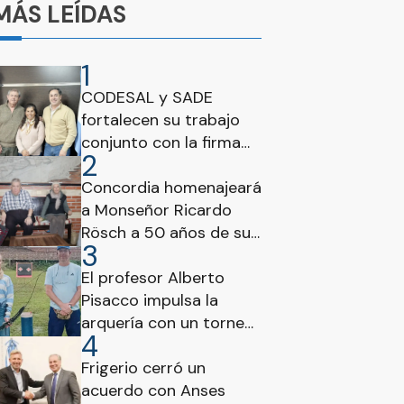
MÁS LEÍDAS
1
CODESAL y SADE
fortalecen su trabajo
conjunto con la firma
2
de un nuevo convenio
Concordia homenajeará
a Monseñor Ricardo
Rösch a 50 años de su
3
fallecimiento
El profesor Alberto
Pisacco impulsa la
arquería con un torneo
4
promocional para
nuevos deportistas
Frigerio cerró un
acuerdo con Anses