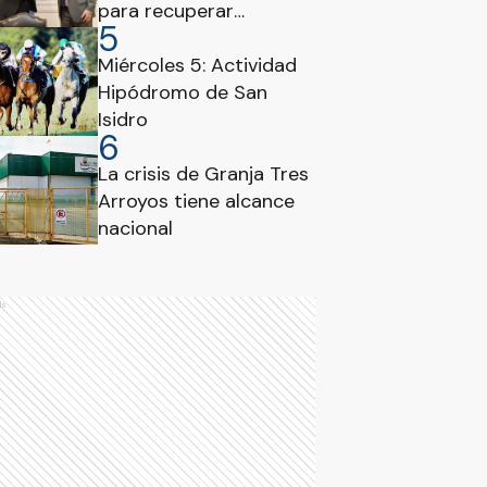
para recuperar
5
fondos del sistema
jubilatorio entrerriano
Miércoles 5: Actividad
Hipódromo de San
Isidro
6
La crisis de Granja Tres
Arroyos tiene alcance
nacional
ds