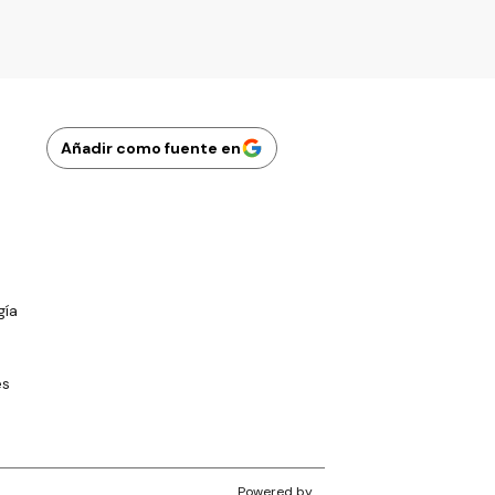
Añadir como fuente en
gía
es
Powered by