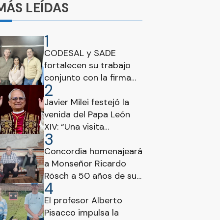
MÁS LEÍDAS
1
CODESAL y SADE
fortalecen su trabajo
conjunto con la firma
2
de un nuevo convenio
Javier Milei festejó la
venida del Papa León
XIV: “Una visita
3
histórica para todos los
argentinos”
Concordia homenajeará
a Monseñor Ricardo
Rösch a 50 años de su
4
fallecimiento
El profesor Alberto
Pisacco impulsa la