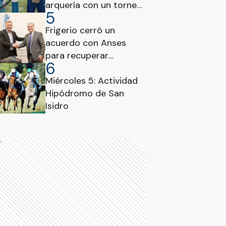
arquería con un torneo
5
promocional para
nuevos deportistas
Frigerio cerró un
acuerdo con Anses
para recuperar
6
fondos del sistema
jubilatorio entrerriano
Miércoles 5: Actividad
Hipódromo de San
Isidro
ds