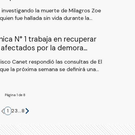
e género
a investigando la muerte de Milagros Zoe
quien fue hallada sin vida durante la
ngo en una vivienda ubicada en la esquina
mpa, en el barrio Don Jorge. Por el hecho
ica N° 1 trabaja en recuperar
 su pareja, Maximiliano César Acosta.
 afectados por la demora
cisco Canet respondió las consultas de El
que la próxima semana se definirá una
ca junto a Educación Técnico Profesional.
Página 1 de 8
1
2
3
...
8