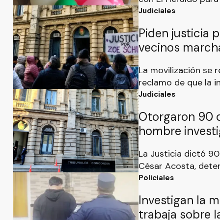
significado para la f
Judiciales
hubiera cumplido 27 
Piden justicia 
amigos se reunirían
vecinos marcha
un homenaje.
Concordia
La movilización se 
reclamo de que la i
completamente las c
Judiciales
la tarde hubo una n
Otorgaron 90 d
hombre investi
La Justicia dictó 90
César Acosta, deten
muerte de Milagros 
Policiales
encontrada sin vid
Investigan la m
vivienda del barrio 
trabaja sobre l