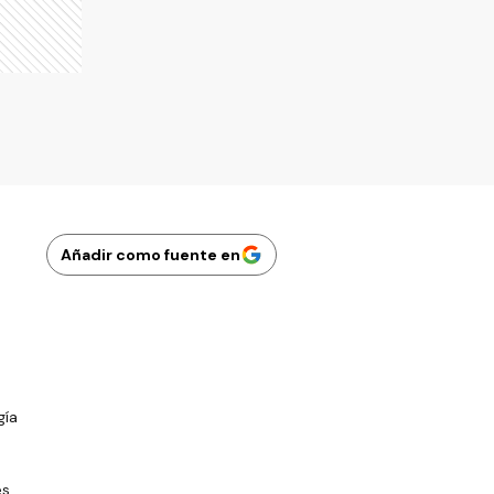
Añadir como fuente en
gía
es