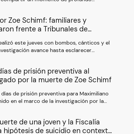
amilia. Contó que este 5 de julio su hija
años y que, para recordarla, familiares y
por Zoe Schimf: familiares y
 en el cementerio de Concordia para rendirle
ron frente a Tribunales de
realizó este jueves con bombos, cánticos y el
nvestigación avance hasta esclarecer
ircunstancias de la muerte de la joven. Por
ueva concentración en su barrio.
ías de prisión preventiva al
gado por la muerte de Zoe Schimf
 días de prisión preventiva para Maximiliano
ido en el marco de la investigación por la
Zoe Schimf, la joven de 26 años que fue
a durante la madrugada del domingo en una
uerte de una joven y la Fiscalía
Don Jorge.
a hipótesis de suicidio en contexto