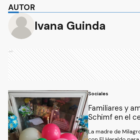
AUTOR
Ivana Guinda
Ads
Sociales
Familiares y a
Schimf en el c
La madre de Milagr
con El Heraldo par