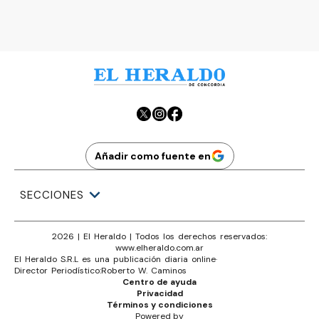
https://elheraldo.com.ar/registro
Añadir como fuente en
SECCIONES
2026
|
El Heraldo
| Todos los derechos reservados:
www.
elheraldo.com.ar
El Heraldo S.R.L es una publicación diaria online
·
Director Periodístico:
Roberto W. Caminos
Centro de ayuda
Privacidad
Términos y condiciones
Powered by