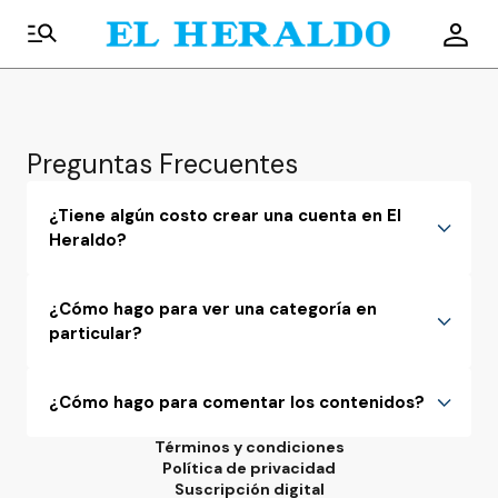
Preguntas Frecuentes
¿Tiene algún costo crear una cuenta en El
Heraldo?
Ninguno. Crear una cuenta es totalmente gratis y te
permite comentar los contenidos que a diario se
¿Cómo hago para ver una categoría en
publican en nuestro sitio.
particular?
Clickeando en el botón de tres rayas horizontales,
situado en la parte superior derecha de la pantalla,
¿Cómo hago para comentar los contenidos?
se desplegará la barra de menús. Allí podrás ver
todas las categorías y secciones especiales del
Los comentarios son exclusivos para quienes están
Términos y condiciones
sitio.
registrados con un correo y una contraseña. Te
Política de privacidad
dejamos el link para que puedas crear una cuenta
Suscripción digital