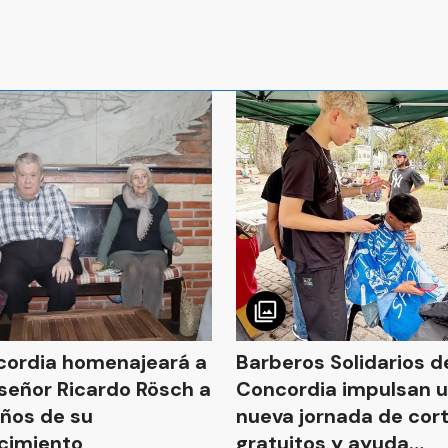
ordia homenajeará a
Barberos Solidarios d
eñor Ricardo Rösch a
Concordia impulsan 
ños de su
nueva jornada de cor
ecimiento
gratuitos y ayuda