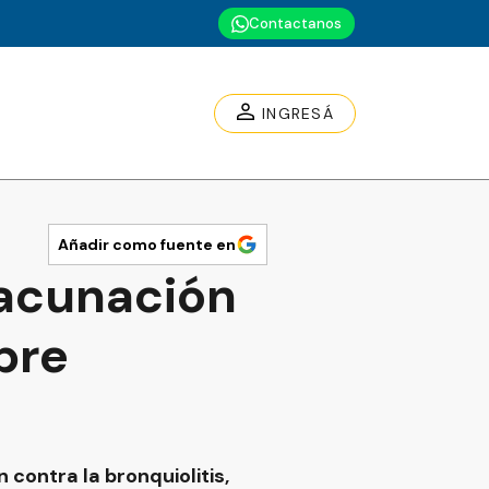
Contactanos
INGRESÁ
Añadir como fuente en
vacunación
bre
 contra la bronquiolitis,