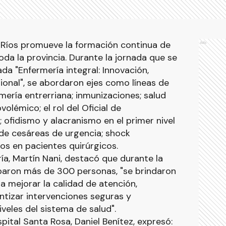
e Ríos promueve la formación continua de
Ads
oda la provincia. Durante la jornada que se
da "Enfermería integral: Innovación,
sional", se abordaron ejes como líneas de
mería entrerriana; inmunizaciones; salud
olémico; el rol del Oficial de
ofidismo y alacranismo en el primer nivel
 de cesáreas de urgencia; shock
vos en pacientes quirúrgicos.
ía, Martín Nani, destacó que durante la
iparon más de 300 personas, "se brindaron
a mejorar la calidad de atención,
antizar intervenciones seguras y
iveles del sistema de salud".
spital Santa Rosa, Daniel Benítez, expresó: