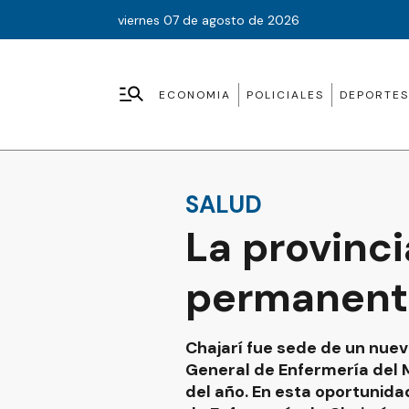
viernes 07 de agosto de 2026
ECONOMIA
POLICIALES
DEPORTES
SALUD
La provinci
permanente
Chajarí fue sede de un nue
General de Enfermería del Mi
del año. En esta oportunida