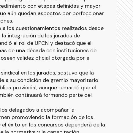
cedimiento con etapas definidas y mayor
que aún quedan aspectos por perfeccionar
ones.
ó a los cuestionamientos realizados desde
 la integración de los jurados de
endió el rol de UPCN y destacó que el
ás de una década con instituciones de
oseen validez oficial otorgada por el
indical en los jurados, sostuvo que la
e a su condición de gremio mayoritario
blica provincial, aunque remarcó que el
ambién continuará formando parte del
 los delegados a acompañar la
imen promoviendo la formación de los
e el éxito en los concursos dependerá de la
e la normativa y la capacitación