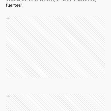
fuertes”.
Ads
Ads