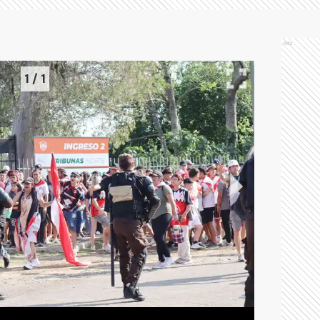
Ads
1
/
1