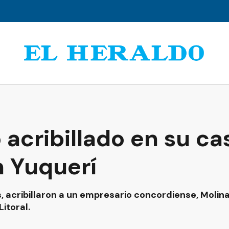
acribillado en su ca
n Yuquerí
s, acribillaron a un empresario concordiense, Molin
itoral.