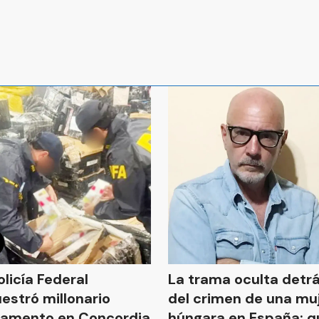
olicía Federal
La trama oculta detr
estró millonario
del crimen de una mu
amento en Concordia
húngara en España: q