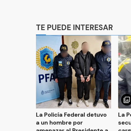
Ads
TE PUEDE INTERESAR
La Policía Federal detuvo
La P
a un hombre por
secu
amenazar al Presidente a
carg