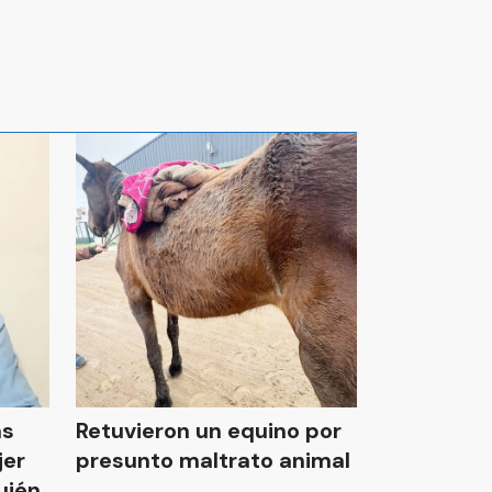
ás
Retuvieron un equino por
jer
presunto maltrato animal
uién