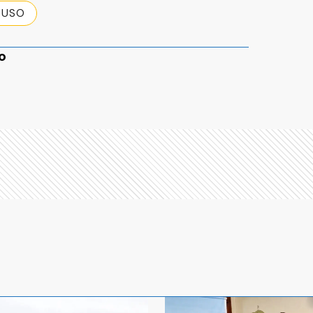
BUSO
o