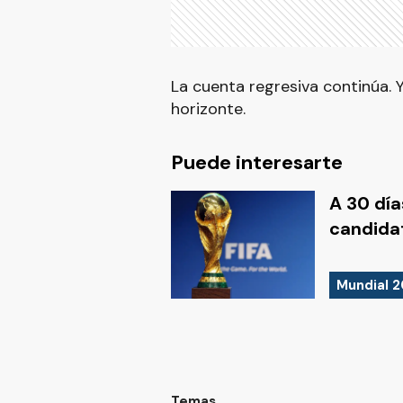
La cuenta regresiva continúa. Y
horizonte.
Puede interesarte
A 30 día
candidat
Mundial 
Temas