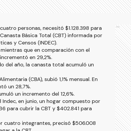
 cuatro personas, necesitó $1.128.398 para
Ads
a Canasta Básica Total (CBT) informada por
sticas y Censos (INDEC).
 mientras que en comparación con el
incrementó en 29,2%.
o del año, la canasta total acumuló un
limentaria (CBA), subió 1,1% mensual. En
tó un 28,7%.
cumuló un incremento del 12,6%.
 Indec, en junio, un hogar compuesto por
36 para cubrir la CBT y $402.841 para
or cuatro integrantes, precisó $506.008
egar a la CBT.