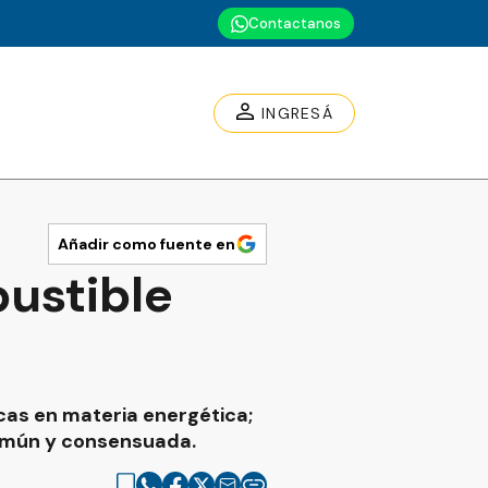
Contactanos
INGRESÁ
Añadir como fuente en
bustible
icas en materia energética;
común y consensuada.