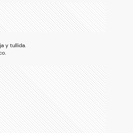
 y tullida.
co.