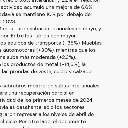
 creció 5,8% interanual y 2,2% en relación
la actividad acumuló una mejora de 6,6%
 todavía se mantiene 10% por debajo del
e 2023.
13 mostraron subas interanuales en mayo, y
rior. Entre los rubros con mayor
os equipos de transporte (+35%), Muebles
s automotores (+30%), mientras que los
una suba más moderada (+2,3%).
 los productos de metal (-14,6%), la
 las prendas de vestir, cuero y calzado
os subrubros mostraron subas interanuales
iere una recuperación parcial en
tividad de los primeros meses de 2024.
ía es desafiante: sólo los sectores
raron regresar a los niveles de abril de
del ciclo. Por otro lado, el documento