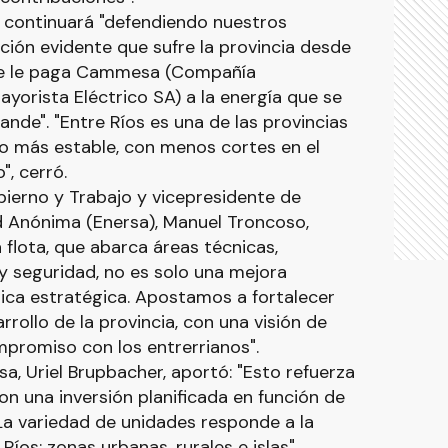
ón continuará "defendiendo nuestros
ación evidente que sufre la provincia desde
ue le paga Cammesa (Compañía
orista Eléctrico SA) a la energía que se
nde". "Entre Ríos es una de las provincias
co más estable, con menos cortes en el
", cerró.
obierno y Trabajo y vicepresidente de
d Anónima (Enersa), Manuel Troncoso,
 flota, que abarca áreas técnicas,
y seguridad, no es solo una mejora
ítica estratégica. Apostamos a fortalecer
rollo de la provincia, con una visión de
mpromiso con los entrerrianos".
sa, Uriel Brupbacher, aportó: "Esto refuerza
n una inversión planificada en función de
 La variedad de unidades responde a la
íos: zonas urbanas, rurales e islas".