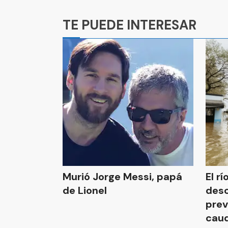
Ads
TE PUEDE INTERESAR
Murió Jorge Messi, papá
El r
de Lionel
desc
prev
caud