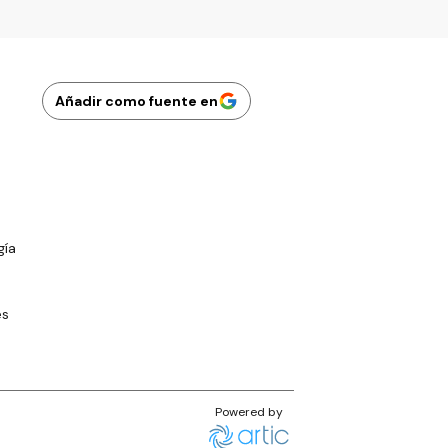
Añadir como fuente en
gía
es
Powered by