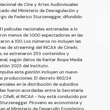
 Nacional de Cine y Artes Audiovisuales
cado del Ministerio de Desregulación y
rgo de Federico Sturzenegger, difundido
41 películas nacionales estrenadas a lo
ieron menos de 1.000 espectadores en las
garon a 100. Los números no incluyen las
rmas de streaming del INCAA de CineAr,
, se estrenaron 253 contenidos y
anal, según datos de Kantar Ibope Media
tión 2023 del Instituto.
mpulsa esta gestión incluyen un nuevo
las producciones. El decreto 662/24
nciales en la distribución de subsidios
idas fueron acordadas entre la Secretaría
o Cifelli, el INCAA - hoy está conducido por
o Sturzenegger. Pirovano es economista y
en el Ministerio de Desarrollo Económico