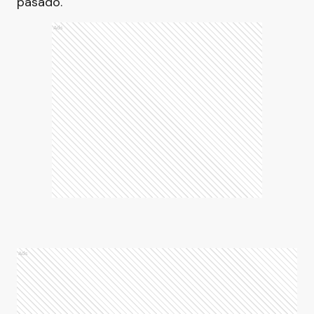
pasado.
Ads
Ads