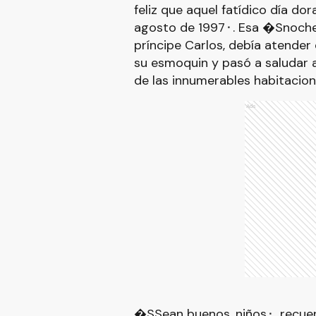
feliz que aquel fatídico día do
agosto de 1997⬝. Esa �Snoche 
príncipe Carlos, debía atender 
su esmoquin y pasó a saludar 
de las innumerables habitacione
Ads
�SSean buenos, niños⬝, recuer