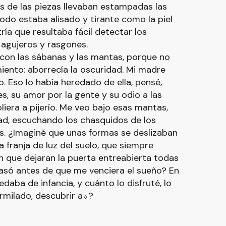
s de las piezas llevaban estampadas las
 Todo estaba alisado y tirante como la piel
ía que resultaba fácil detectar los
 agujeros y rasgones.
 con las sábanas y las mantas, porque no
iento: aborrecía la oscuridad. Mi madre
. Eso lo había heredado de ella, pensé,
les, su amor por la gente y su odio a las
oliera a pijerío. Me veo bajo esas mantas,
ad, escuchando los chasquidos de los
hos. ¿Imaginé que unas formas se deslizaban
 franja de luz del suelo, que siempre
en que dejaran la puerta entreabierta todas
só antes de que me venciera el sueño? En
aba de infancia, y cuánto lo disfruté, lo
rmilado, descubrir a⬦?