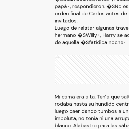
papá⬝, respondieron. �SNo est
orden final de Carlos antes de
invitados.
Luego de relatar algunas trav
hermano �SWilly⬝, Harry se ad
de aquella �Sfatídica noche⬝:
Ads
Mi cama era alta. Tenía que salt
rodaba hasta su hundido centr
luego caer dando tumbos a una
impoluta, no tenía ni una arru
blanco. Alabastro para las sáb