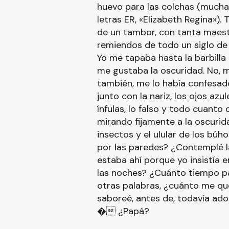
huevo para las colchas (mucha
letras ER, «Elizabeth Regina»).
de un tambor, con tanta maestr
remiendos de todo un siglo de
Yo me tapaba hasta la barbilla
me gustaba la oscuridad. No, m
también, me lo había confesado
junto con la nariz, los ojos azu
ínfulas, lo falso y todo cuanto 
mirando fijamente a la oscurid
insectos y el ulular de los bú
por las paredes? ¿Contemplé la
estaba ahí porque yo insistía 
las noches? ¿Cuánto tiempo pa
otras palabras, ¿cuánto me qued
saboreé, antes de, todavía ado
� ¿Papá?