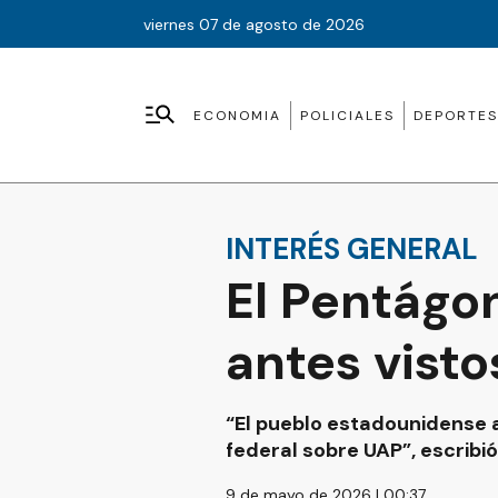
viernes 07 de agosto de 2026
ECONOMIA
POLICIALES
DEPORTES
INTERÉS GENERAL
El Pentágo
antes visto
“El pueblo estadounidense a
federal sobre UAP”, escribi
9 de mayo de 2026 | 00:37