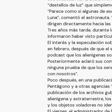
“destellos de luz” que simplem
“Parece como si algunas de es
Luna”, comentó el astronauta. 
dirigen directamente hacia las e
Tres años más tarde, durante l
informaron haber visto partícul
El interés y la especulación so
en febrero, después de que el
podcast que los alienígenas son
Posteriormente aclaró sus come
ninguna prueba de que los ser
con nosotros”.
Poco después, en una publicaci
Pentágono y a otras agencias “i
publicación de los archivos gu
alienígena y extraterrestre, l
y los objetos voladores no iden
El viernes, el administrador de