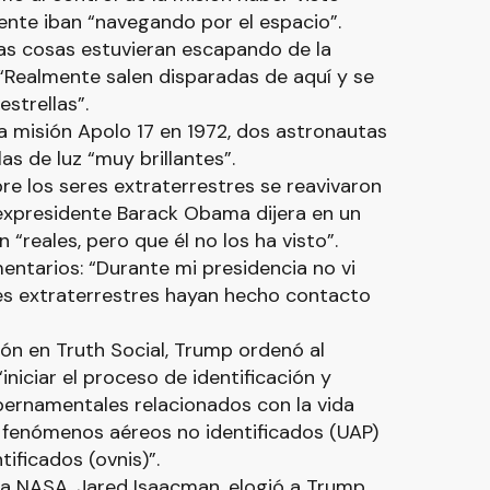
ente iban “navegando por el espacio”.
as cosas estuvieran escapando de la
“Realmente salen disparadas de aquí y se
strellas”.
a misión Apolo 17 en 1972, dos astronautas
as de luz “muy brillantes”.
bre los seres extraterrestres se reavivaron
 expresidente Barack Obama dijera en un
 “reales, pero que él no los ha visto”.
ntarios: “Durante mi presidencia no vi
es extraterrestres hayan hecho contacto
ón en Truth Social, Trump ordenó al
niciar el proceso de identificación y
bernamentales relacionados con la vida
os fenómenos aéreos no identificados (UAP)
tificados (ovnis)”.
 la NASA, Jared Isaacman, elogió a Trump