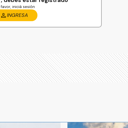
, debés estar registrado
favor, iniciá sesión
INGRESA