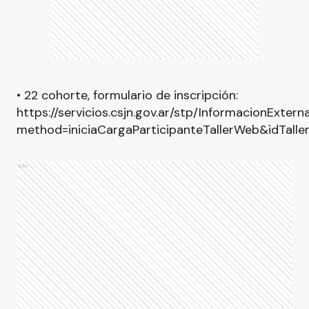
• 22 cohorte, formulario de inscripción:
https://servicios.csjn.gov.ar/stp/InformacionExter
method=iniciaCargaParticipanteTallerWeb&idTall
Ads