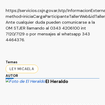
https://servicios.csjn.gov.ar/stp/InformacionExter
method=iniciaCargaParticipanteTallerWeb&idTall
Ante cualquier duda pueden comunicarse a la
OM STJER llamando al 0343 4206100 int
7120/7129 o por mensajes al whatsapp 343
4464376.
Temas
LEY MICAELA
AUTOR
El Heraldo