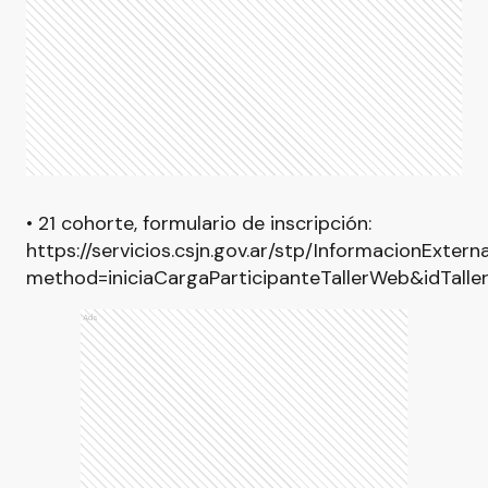
• 21 cohorte, formulario de inscripción:
https://servicios.csjn.gov.ar/stp/InformacionExter
method=iniciaCargaParticipanteTallerWeb&idTall
Ads