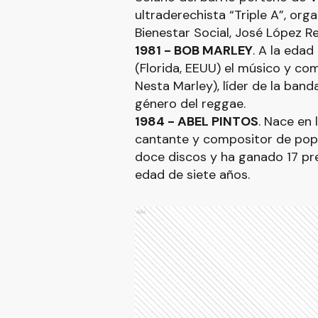
ultraderechista “Triple A”, org
Bienestar Social, José López R
1981 - BOB MARLEY
. A la eda
(Florida, EEUU) el músico y co
Nesta Marley), líder de la ban
género del reggae.
1984 - ABEL PINTOS
. Nace en 
cantante y compositor de pop l
doce discos y ha ganado 17 prem
edad de siete años.
Ads