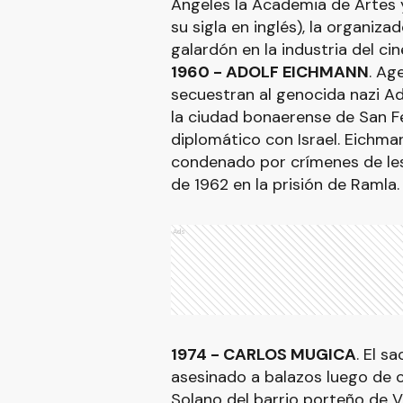
Ángeles la Academia de Artes 
su sigla en inglés), la organiz
galardón en la industria del cin
1960 - ADOLF EICHMANN
. Ag
secuestran al genocida nazi Ad
la ciudad bonaerense de San Fe
diplomático con Israel. Eichma
condenado por crímenes de les
de 1962 en la prisión de Ramla.
Ads
1974 - CARLOS MUGICA
. El s
asesinado a balazos luego de c
Solano del barrio porteño de Vi