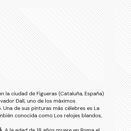
en la ciudad de Figueras (Cataluña, España)
lvador Dalí, uno de los máximos
. Una de sus pinturas más célebres es La
ambién conocida como Los relojes blandos,
Á
. A la edad de 18 años muere en Roma el