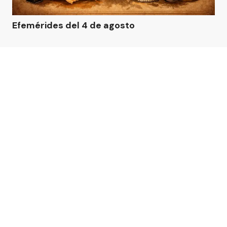
Efemérides del 4 de agosto
Añadir como fuente en
SECCIONES
2026
|
El Heraldo
| Todos los derechos reservados:
www.
elheraldo.com.ar
El Heraldo S.R.L es una publicación diaria online
·
Director Periodístico:
Roberto W. Caminos
Centro de ayuda
Privacidad