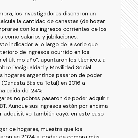
mpra, los investigadores diseñaron un
 calcula la cantidad de canastas (de hogar
prarse con los ingresos corrientes de los
s como salarios y jubilaciones.
este indicador a lo largo de la serie que
eterioro de ingresos ocurrido en los
 el último año”, apuntaron los técnicos, a
bre Desigualdad y Movilidad Social.
los hogares argentinos pasaron de poder
(Canasta Básica Total) en 2016 a
na caída del 24%.
ogares no pobres pasaron de poder adquirir
CBT. Aunque sus ingresos están por encima
er adquisitivo también cayó, en este caso
gar de hogares, muestra que los
vieron en 2024 el poder de compra más