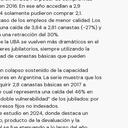
 en 2016. En ese año accedían a 2,9
4 solamente pudieron comprar 2,1.
l caso de los empleos de menor calidad. Los
 una caída de 3,84 a 2,81 canastas (-27%) y
on una retracción del 30%.
de la UBA se vuelven más dramáticos en el
res jubilatorios, siempre utilizando la
dad de canastas básicas que pueden
un colapso sostenido de la capacidad
ores en Argentina. La serie muestra que los
uirir 2,8 canastas básicas en 2017 a
o cual representa una caída del 46% en
doble vulnerabilidad” de los jubilados: por
esos fijos no indexados.
 de estudio en 2024, donde destaca un
 producto de la devaluación y la
al se fue atenuando a lo largo del año.