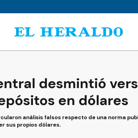
entral desmintió ver
epósitos en dólares
ircularon análisis falsos respecto de una norma pu
r sus propios dólares.