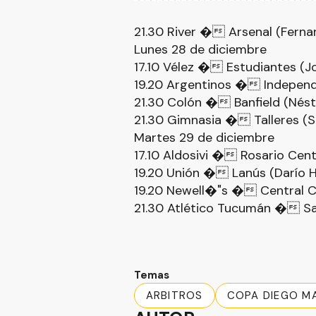
21.30 River � Arsenal (Ferna
Lunes 28 de diciembre
17.10 Vélez � Estudiantes (Jo
19.20 Argentinos � Independ
21.30 Colón � Banfield (Nést
21.30 Gimnasia � Talleres (Si
Martes 29 de diciembre
17.10 Aldosivi � Rosario Centr
19.20 Unión � Lanús (Darío H
19.20 Newell�"s � Central C
21.30 Atlético Tucumán � San
Temas
ARBITROS
COPA DIEGO M