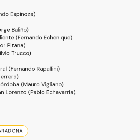
ndo Espinoza)
rge Baliño)
iente (Fernando Echenique)
or Pitana)
lvio Trucco)
al (Fernando Rapallini)
errera)
órdoba (Mauro Vigliano)
 Lorenzo (Pablo Echavarría).
ARADONA