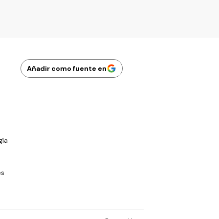
Añadir como fuente en
gía
es