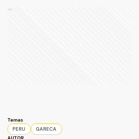
Ads
Temas
PERU
GARECA
AUTOR