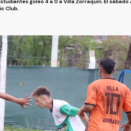
 Estudiantes goleó 4 a 0 a Villa Zorraquín. El sábad
ic Club.