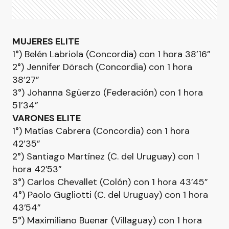
MUJERES ELITE
1°) Belén Labriola (Concordia) con 1 hora 38’16”
2°) Jennifer Dörsch (Concordia) con 1 hora
38’27”
3°) Johanna Sgüerzo (Federación) con 1 hora
51’34”
VARONES ELITE
1°) Matías Cabrera (Concordia) con 1 hora
42’35”
2°) Santiago Martínez (C. del Uruguay) con 1
hora 42’53”
3°) Carlos Chevallet (Colón) con 1 hora 43’45”
4°) Paolo Gugliotti (C. del Uruguay) con 1 hora
43’54”
5°) Maximiliano Buenar (Villaguay) con 1 hora