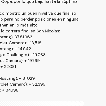
 Copa, por lo que bajó hasta la séptima
o mostró un buen nivel ya que finalizó
tó para no perder posiciones en ninguna
enen en lo más alto.
la carrera final en San Nicolás:
ang): 37:51.963
et Camaro): +13,518
ang): + 14.542
 Challenger): +15.038
t Camaro): + 19.799
+ 22.081
ustang): + 31.029
let Camaro): + 32.399
 + 34.198