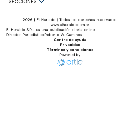
SECCIONES
2026
|
El Heraldo
| Todos los derechos reservados:
www.
elheraldo.com.ar
El Heraldo S.R.L es una publicación diaria online
·
Director Periodístico:
Roberto W. Caminos
Centro de ayuda
Privacidad
Términos y condiciones
Powered by