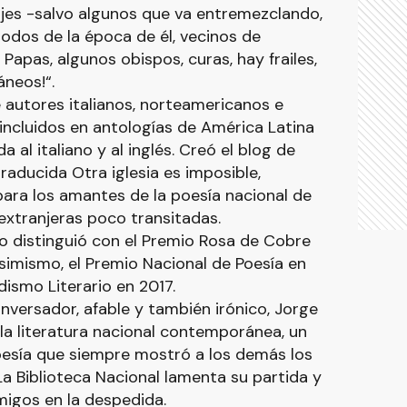
ajes -salvo algunos que va entremezclando,
todos de la época de él, vecinos de
s Papas, algunos obispos, curas, hay frailes,
neos!“.
utores italianos, norteamericanos e
incluidos en antologías de América Latina
 al italiano y al inglés. Creó el blog de
raducida Otra iglesia es imposible,
 para los amantes de la poesía nacional de
extranjeras poco transitadas.
lo distinguió con el Premio Rosa de Cobre
asimismo, el Premio Nacional de Poesía en
dismo Literario en 2017.
nversador, afable y también irónico, Jorge
 la literatura nacional contemporánea, un
oesía que siempre mostró a los demás los
a Biblioteca Nacional lamenta su partida y
migos en la despedida.