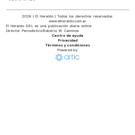
2026
|
El Heraldo
| Todos los derechos reservados:
www.
elheraldo.com.ar
El Heraldo S.R.L es una publicación diaria online
·
Director Periodístico:
Roberto W. Caminos
Centro de ayuda
Privacidad
Términos y condiciones
Powered by