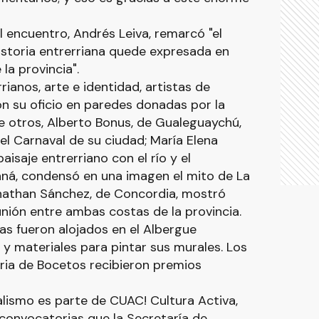
l encuentro, Andrés Leiva, remarcó "el
historia entrerriana quede expresada en
la provincia".
ianos, arte e identidad, artistas de
on su oficio en paredes donadas por la
e otros, Alberto Bonus, de Gualeguaychú,
l Carnaval de su ciudad; María Elena
paisaje entrerriano con el río y el
aná, condensó en una imagen el mito de La
onathan Sánchez, de Concordia, mostró
unión entre ambas costas de la provincia.
stas fueron alojados en el Albergue
 y materiales para pintar sus murales. Los
ria de Bocetos recibieron premios
alismo es parte de CUAC! Cultura Activa,
convocatorias que la Secretaría de