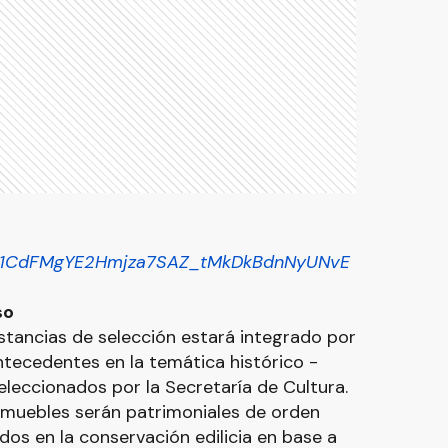
le/d/1CdFMgYE2Hmjza7SAZ_tMkDkBdnNyUNvE
so
nstancias de selección estará integrado por
tecedentes en la temática histórico -
eleccionados por la Secretaría de Cultura.
inmuebles serán patrimoniales de orden
ados en la conservación edilicia en base a