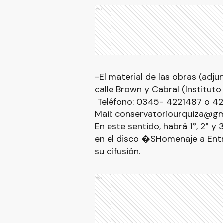
Ads
-El material de las obras (adju
calle Brown y Cabral (Instituto 
Teléfono: 0345- 4221487 o 4
Mail: conservatoriourquiza@gm
En este sentido, habrá 1°, 2° y
en el disco �SHomenaje a Entr
su difusión.
Ads