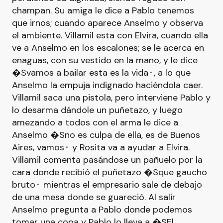
champan. Su amiga le dice a Pablo tenemos
que irnos; cuando aparece Anselmo y observa
el ambiente. Villamil esta con Elvira, cuando ella
ve a Anselmo en los escalones; se le acerca en
enaguas, con su vestido en la mano, y le dice
�Svamos a bailar esta es la vida⬝, a lo que
Anselmo la empuja indignado haciéndola caer.
Villamil saca una pistola, pero interviene Pablo y
lo desarma dándole un puñetazo, y luego
amezando a todos con el arma le dice a
Anselmo �Sno es culpa de ella, es de Buenos
Aires, vamos⬝ y Rosita va a ayudar a Elvira.
Villamil comenta pasándose un pañuelo por la
cara donde recibió el puñetazo �Sque gaucho
bruto⬝ mientras el empresario sale de debajo
de una mesa donde se guareció. Al salir
Anselmo pregunta a Pablo donde podemos
tomar una copa y Pablo lo lleva a �SEl